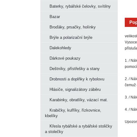
Baterky, rybářské čelovky, svítilny
Bazar
Pop
Broďáky, prsačky, holínky
velikos
Brýle a polarizační brýle
Vysoce 
Dalekohledy
přísluš
Dárkové poukazy
1. / Ná
pomocí 
Deštníky, přístřešky a stany
2. / Ná
Drobnosti a doplňky k rybolovu
čemuž o
Hlásiče, signalizátory záběru
3. / Ná
Karabinky, obratlíky, vázací mat.
4. / Ná
Krabičky, kufříky, řízkovnice,
kbelíky
Upozorn
Křesla rybářské a rybářské stoličky
a stolečky