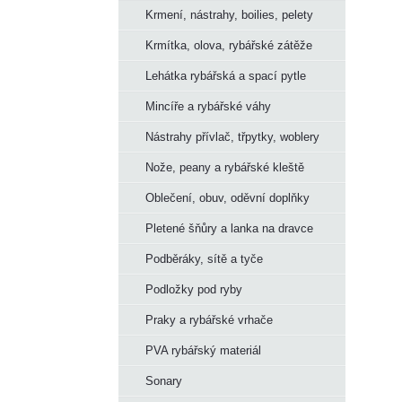
Krmení, nástrahy, boilies, pelety
Krmítka, olova, rybářské zátěže
Lehátka rybářská a spací pytle
Mincíře a rybářské váhy
Nástrahy přívlač, třpytky, woblery
Nože, peany a rybářské kleště
Oblečení, obuv, oděvní doplňky
Pletené šňůry a lanka na dravce
Podběráky, sítě a tyče
Podložky pod ryby
Praky a rybářské vrhače
PVA rybářský materiál
Sonary