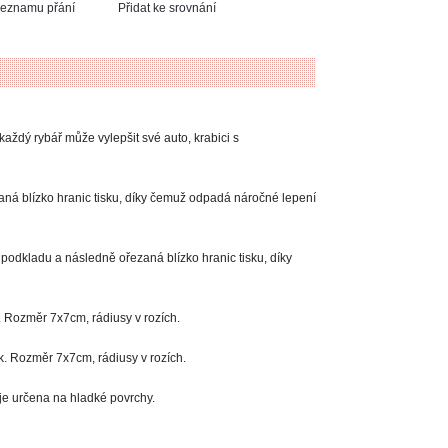
 seznamu přání
Přidat ke srovnání
každý rybář může vylepšit své auto, krabici s
zaná blízko hranic tisku, díky čemuž odpadá náročné lepení
m podkladu a následně ořezaná blízko hranic tisku, díky
k. Rozměr 7x7cm, rádiusy v rozích.
k. Rozměr 7x7cm, rádiusy v rozích.
je určena na hladké povrchy.