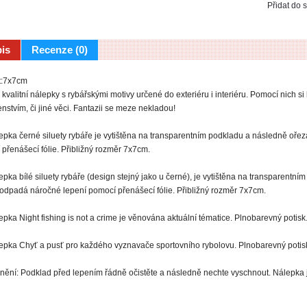
Přidat do
is
Recenze (0)
t:7x7cm
kvalitní nálepky s rybářskými motivy určené do exteriéru i interiéru. Pomocí nich si 
enstvím, či jiné věci. Fantazii se meze nekladou!
lepka černé siluety rybáře je vytištěna na transparentním podkladu a následně oře
přenášecí fólie. Přibližný rozměr 7x7cm.
lepka bílé siluety rybáře (design stejný jako u černé), je vytištěna na transparentní
dpadá náročné lepení pomocí přenášecí fólie. Přibližný rozměr 7x7cm.
lepka Night fishing is not a crime je věnována aktuální tématice. Plnobarevný potis
lepka Chyť a pusť pro každého vyznavače sportovního rybolovu. Plnobarevný potis
ění: Podklad před lepením řádně očistěte a následně nechte vyschnout. Nálepka 