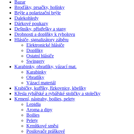
Bazar
Broďáky, prsačky, holínky
Brýle a polarizační brýle
Dalekohledy
Dárkové poukazy
Deštníky, přístřešky a stany
Drobnosti a doplňky k rybolovu
Hlásiče, signalizátory záběru
Elektronické hlásiče
Doplňky
Ostatní hlásiče
Swingery
Karabinky, obratlíky, vázací mat.
Karabinky
Obratlíky
Vázací materiál
Krabičky, kufříky, řízkovnice, kbelíky
Křesla rybářské a rybářské stoličky a stolečky
Krmení, nástrahy, boilies, pelety
Lepidla
Aroma a dipy
Boilies
Pelety
Krmítkové směsi
Posilovače práškové