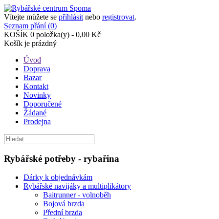
Vítejte můžete se
přihlásit
nebo
registrovat
.
Seznam přání (0)
KOŠÍK
0 položka(y) - 0,00 Kč
Košík je prázdný
Úvod
Doprava
Bazar
Kontakt
Novinky
Doporučené
Žádané
Prodejna
Rybářské potřeby - rybařina
Dárky k objednávkám
Rybářské navijáky a multiplikátory
Baitrunner - volnoběh
Bojová brzda
Přední brzda