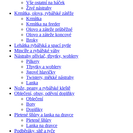
Vše ostatní na háček
Živé nástrahy
Krmítka, olova, rybářské zátěže
Krmítka
Krmítka na feeder
Olovo a záteže průběžné
Olovo a záteže koncové
Broky
Lehátka rybářská a spací pytle
Mincíře a rybářské váhy
Nástrahy přívlač, třpytky, woblery
Pilkery
Třpytky a woblery
Jigové hlavičky
Twistery, měkké nástrahy
Lanka
Nože, peany a rybářské kleště
Oblečení, obuv, oděvní doplňky
Oblečení
Boty
Doplňky
Pletené šňůry a lanka na dravce
Pletené šňůry
Lanka na dravce
Podběráky, sítě a tyče