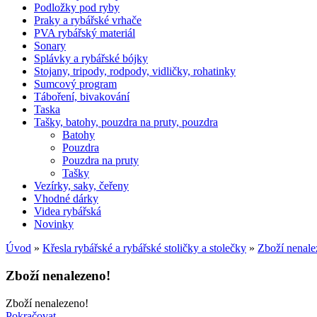
Podložky pod ryby
Praky a rybářské vrhače
PVA rybářský materiál
Sonary
Splávky a rybářské bójky
Stojany, tripody, rodpody, vidličky, rohatinky
Sumcový program
Táboření, bivakování
Taska
Tašky, batohy, pouzdra na pruty, pouzdra
Batohy
Pouzdra
Pouzdra na pruty
Tašky
Vezírky, saky, čeřeny
Vhodné dárky
Videa rybářská
Novinky
Úvod
»
Křesla rybářské a rybářské stoličky a stolečky
»
Zboží nenale
Zboží nenalezeno!
Zboží nenalezeno!
Pokračovat