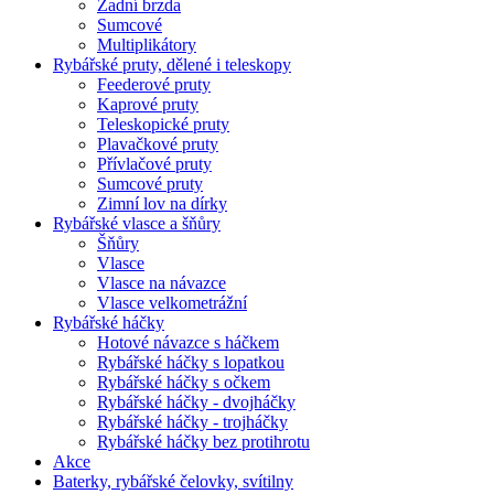
Zadní brzda
Sumcové
Multiplikátory
Rybářské pruty, dělené i teleskopy
Feederové pruty
Kaprové pruty
Teleskopické pruty
Plavačkové pruty
Přívlačové pruty
Sumcové pruty
Zimní lov na dírky
Rybářské vlasce a šňůry
Šňůry
Vlasce
Vlasce na návazce
Vlasce velkometrážní
Rybářské háčky
Hotové návazce s háčkem
Rybářské háčky s lopatkou
Rybářské háčky s očkem
Rybářské háčky - dvojháčky
Rybářské háčky - trojháčky
Rybářské háčky bez protihrotu
Akce
Baterky, rybářské čelovky, svítilny