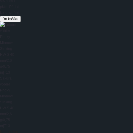
seznamu
přání
Přidat
ke srovnání
Sakura
vobler
Phoxy
Minnow
Sinking
HW S 40
mm/2,6
g/0,75
m|T13
Konstrukce