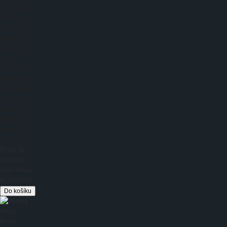
jeho bočně
stlačeného
těla a jeho
hranatý
náprsník
byly
speciálně
studovány
a navrženy
tak, aby
zajistily
optimální
plaván...
299,00 Kč
Přidat do
seznamu
přání
Přidat
ke srovnání