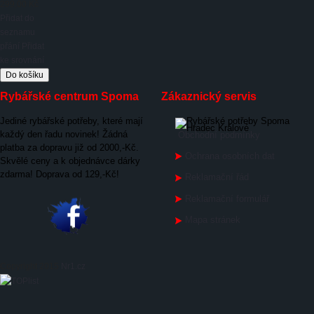
299,00 Kč
Přidat do
seznamu
přání
Přidat
ke srovnání
Rybářské centrum Spoma
Zákaznický servis
Jediné rybářské potřeby, které mají
každý den řadu novinek! Žádná
Obchodní podmínky
platba za dopravu již od 2000,-Kč.
Ochrana osobních dat
Skvělé ceny a k objednávce dárky
zdarma! Doprava od 129,-Kč!
Reklamační řád
Reklamační formulář
Mapa stránek
Copyright 2015
Nr1.cz