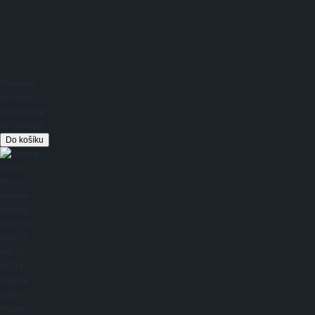
tak, aby
zajistily
optimální
plaván...
299,00 Kč
Přidat do
seznamu
přání
Přidat
ke srovnání
Sakura
vobler
Phoxy