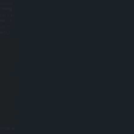
Minnow
Sinking
HW S 40
mm/2,6
g/0,75
m|T14
Konstrukce
jeho bočně
stlačeného
těla a jeho
hranatý
náprsník
byly
speciálně
studovány
a navrženy
tak, aby
zajistily
optimální
plaván...
299,00 Kč
Přidat do