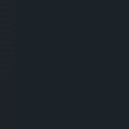
Sakura
vobler
Phoxy
Minnow
Sinking
HW S 40
mm/2,6
g/0,75
m|V02
Konstrukce
jeho bočně
stlačeného
těla a jeho
hranatý
náprsník
byly
speciálně
studovány
a navrženy