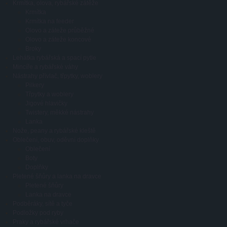
Krmítka, olova, rybářské zátěže
Krmítka
Krmítka na feeder
Olovo a záteže průběžné
Olovo a záteže koncové
Broky
Lehátka rybářská a spací pytle
Mincíře a rybářské váhy
Nástrahy přívlač, třpytky, woblery
Pilkery
Třpytky a woblery
Jigové hlavičky
Twistery, měkké nástrahy
Lanka
Nože, peany a rybářské kleště
Oblečení, obuv, oděvní doplňky
Oblečení
Boty
Doplňky
Pletené šňůry a lanka na dravce
Pletené šňůry
Lanka na dravce
Podběráky, sítě a tyče
Podložky pod ryby
Praky a rybářské vrhače