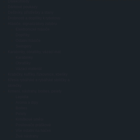
Dalekohledy
Dárkové poukazy
Deštníky, přístřešky a stany
Drobnosti a doplňky k rybolovu
Hlásiče, signalizátory záběru
Elektronické hlásiče
Doplňky
Ostatní hlásiče
Swingery
Karabinky, obratlíky, vázací mat.
Karabinky
Obratlíky
Vázací materiál
Krabičky, kufříky, řízkovnice, kbelíky
Křesla rybářské a rybářské stoličky a
stolečky
Krmení, nástrahy, boilies, pelety
Lepidla
Aroma a dipy
Boilies
Pelety
Krmítkové směsi
Posilovače práškové
Vše ostatní na háček
Živé nástrahy