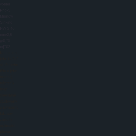
vobler
Phoxy
Minnow
Sinking
HW S 40
mm/2,6
g/0,75
m|T02
Konstrukce
jeho bočně
stlačeného
těla a jeho
hranatý
náprsník
byly
speciálně
studovány
a navrženy
tak, aby
zajistily
optimální
plaván...