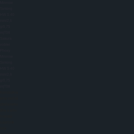
Sakura
vobler
Phoxy
Minnow
Sinking
HW S 40
mm/2,6
g/0,75
m|T08
Konstrukce
jeho bočně
stlačeného
těla a jeho
hranatý
náprsník
byly