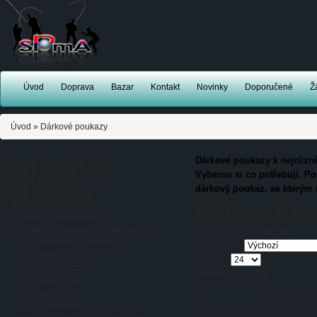
Úvod
Doprava
Bazar
Kontakt
Novinky
Doporučené
Ž
Úvod
»
Dárkové poukazy
Rybářské
Dárkové poukazy
k nejrůzně
potřeby -
Vyberou si co potřebují. Pou
rybařina
dárkový poukaz, se kterým 
Dárkové p
Dárky k objednávkám
Rybářské navijáky a multiplikátory
Zobrazit:
seznam
mřížka
Baitrunner - volnoběh
Řadit podle:
Bojová brzda
Zobrazit:
Přední brzda
Srovnání zboží (0)
Zadní brzda
Sumcové
Zobrazeny položky 1 až 4 z 4 (1
Multiplikátory