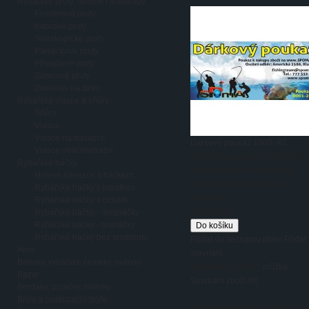
Rybářské pruty, dělené i teleskopy
Feederové pruty
Kaprové pruty
Teleskopické pruty
Plavačkové pruty
Přívlačové pruty
Sumcové pruty
Zimní lov na dírky
Rybářské vlasce a šňůry
Šňůry
Vlasce
Vlasce na návazce
Dárkový poukaz 1000,-Kč
Vlasce velkometrážní
Dárkové poukazy k nejrůznější
Rybářské háčky
příležitostem. Obdarujte své
Hotové návazce s háčkem
příbuzné, přátelé i blízké
Rybářské háčky s lopatkou
dárkov&y...
Rybářské háčky s očkem
1 000,00 Kč
Rybářské háčky - dvojháčky
Rybářské háčky - trojháčky
Rybářské háčky bez protihrotu
Přidat do seznamu přání
Přidat
Akce
srovnání
Baterky, rybářské čelovky, svítilny
Zobrazit:
seznam
/
mřížka
Bazar
Srovnání zboží (0)
Broďáky, prsačky, holínky
Brýle a polarizační brýle
Zobrazeny položky 1 až 4 z 4 (1