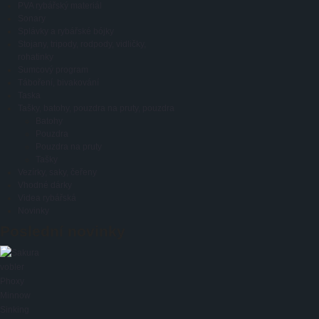
PVA rybářský materiál
Sonary
Splávky a rybářské bójky
Stojany, tripody, rodpody, vidličky,
rohatinky
Sumcový program
Táboření, bivakování
Taska
Tašky, batohy, pouzdra na pruty, pouzdra
Batohy
Pouzdra
Pouzdra na pruty
Tašky
Vezírky, saky, čeřeny
Vhodné dárky
Videa rybářská
Novinky
Poslední novinky