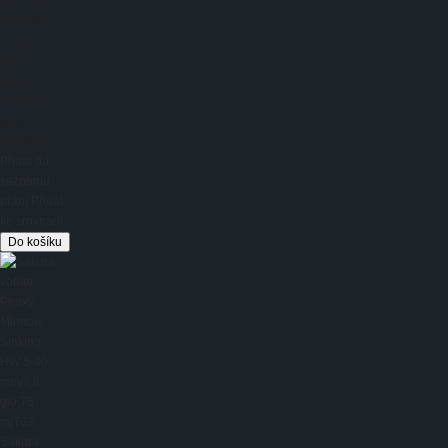
speciálně
studovány
a navrženy
tak, aby
zajistily
optimální
plaván...
299,00 Kč
Přidat do
seznamu
přání
Přidat
ke srovnání
Sakura