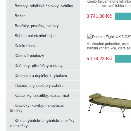
Komfortní osminohé lehátko,
Baterky, rybářské čelovky, svítilny
odolná a zároveň lehká kons
Bazar
3 741,00 Kč
Broďáky, prsačky, holínky
Brýle a polarizační brýle
Maximálně pohodlné, osmino
Dalekohledy
stabilní konstrukce, která s
Dárkové poukazy
5 174,23 Kč
Deštníky, přístřešky a stany
Drobnosti a doplňky k rybolovu
Hlásiče, signalizátory záběru
Karabinky, obratlíky, vázací mat.
Krabičky, kufříky, řízkovnice,
kbelíky
Křesla rybářské a rybářské stoličky
a stolečky