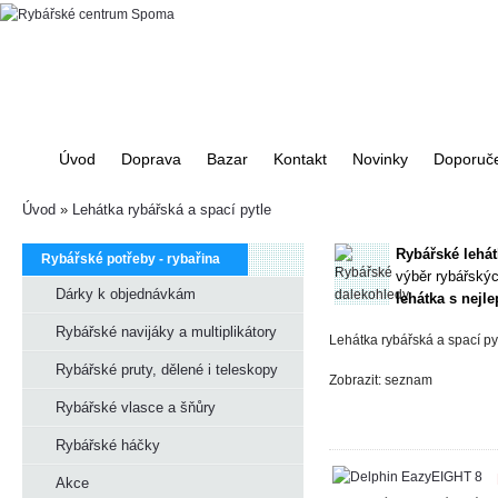
Úvod
Doprava
Bazar
Kontakt
Novinky
Doporuč
Úvod
»
Lehátka rybářská a spací pytle
Rybářské
lehát
Rybářské potřeby - rybařina
výběr rybářskýc
Dárky k objednávkám
lehátka
s nejl
Rybářské navijáky a multiplikátory
Lehátka rybářská a spací py
Rybářské pruty, dělené i teleskopy
Zobrazit:
seznam
Rybářské vlasce a šňůry
Rybářské háčky
Akce