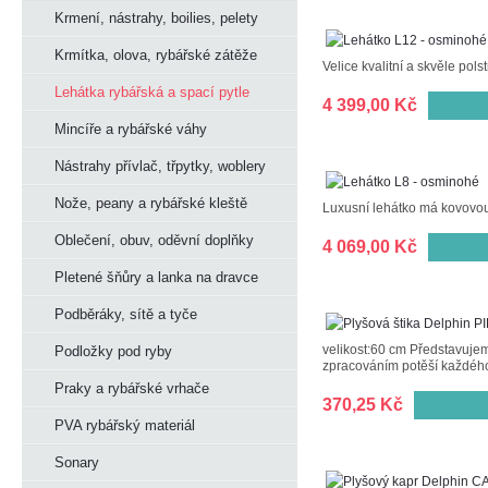
Krmení, nástrahy, boilies, pelety
Krmítka, olova, rybářské zátěže
Velice kvalitní a skvěle pol
Lehátka rybářská a spací pytle
4 399,00 Kč
Mincíře a rybářské váhy
Nástrahy přívlač, třpytky, woblery
Nože, peany a rybářské kleště
Luxusní lehátko má kovovou 
Oblečení, obuv, oděvní doplňky
4 069,00 Kč
Pletené šňůry a lanka na dravce
Podběráky, sítě a tyče
velikost:60 cm Představuje
Podložky pod ryby
zpracováním potěší každého
Praky a rybářské vrhače
370,25 Kč
PVA rybářský materiál
Sonary