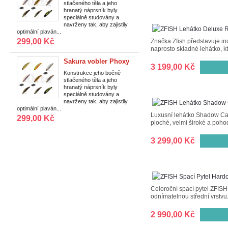
stlačeného těla a jeho
S 40 mm/2,6 g/0,75
hranatý náprsník byly
m|T08
speciálně studovány a
navrženy tak, aby zajistily
optimální plaván...
299,00 Kč
Značka Zfish představuje i
naprosto skladné lehátko, kt
Sakura vobler Phoxy
3 199,00 Kč
Minnow Sinking HW
Konstrukce jeho bočně
stlačeného těla a jeho
S 40 mm/2,6 g/0,75
hranatý náprsník byly
m|T02
speciálně studovány a
navrženy tak, aby zajistily
optimální plaván...
Luxusní lehátko Shadow Cam
299,00 Kč
ploché, velmi široké a pohod
3 299,00 Kč
Celoroční spací pytel ZFIS
odnímatelnou střední vrstvu.
2 990,00 Kč