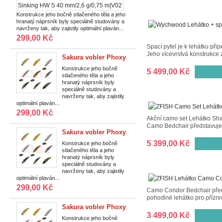
vobler
Phoxy
Konstrukce jeho bočně stlačeného těla a jeho
hranatý náprsník byly speciálně studovány a
Minnow
navrženy tak, aby zajistily optimální plaván...
Sinking
299,00 Kč
HW
Spací pytel je k lehátku př
S
Jeho vícevrstvá konstrukce z
Sakura vobler Phoxy
40
Minnow Sinking HW
Konstrukce jeho bočně
5 499,00 Kč
mm/2,6
stlačeného těla a jeho
S 40 mm/2,6 g/0,75
hranatý náprsník byly
g/0,75
m|T14
speciálně studovány a
m|V02
navrženy tak, aby zajistily
optimální plaván...
299,00 Kč
Akční camo set Lehátko Sh
Camo Bedchair představuje 
Sakura vobler Phoxy
Minnow Sinking HW
5 399,00 Kč
Konstrukce jeho bočně
stlačeného těla a jeho
S 40 mm/2,6 g/0,75
hranatý náprsník byly
m|T13
speciálně studovány a
navrženy tak, aby zajistily
optimální plaván...
299,00 Kč
Camo Condor Bedchair předs
pohodlné lehátko pro přízniv
Sakura vobler Phoxy
3 499,00 Kč
Minnow Sinking HW
Konstrukce jeho bočně