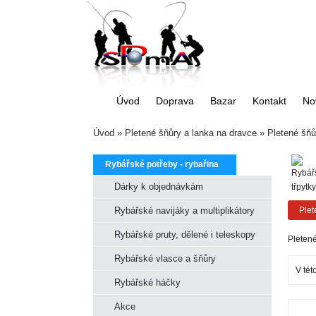
Úvod
Doprava
Bazar
Kontakt
No
Úvod
»
Pletené šňůry a lanka na dravce
»
Pletené šňů
Rybářské potřeby - rybařina
Dárky k objednávkám
Rybářské navijáky a multiplikátory
Plet
Rybářské pruty, dělené i teleskopy
Pleten
Rybářské vlasce a šňůry
V tét
Rybářské háčky
Akce