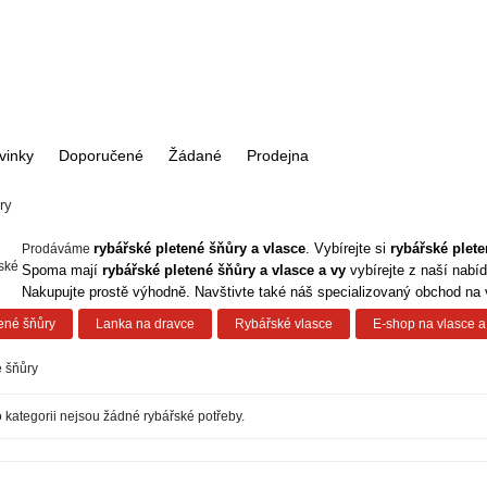
vinky
Doporučené
Žádané
Prodejna
ry
rybářské
pletené šňůry a vlasce
. Vybírejte si
rybářské
plete
Prodáváme
Spoma mají
rybářské pletené šňůry a vlasce a vy
vybírejte z naší nabí
Nakupujte prostě výhodně. Navštivte také náš specializovaný obchod na
ené šňůry
Lanka na dravce
Rybářské vlasce
E-shop na vlasce a
é šňůry
o kategorii nejsou žádné rybářské potřeby.