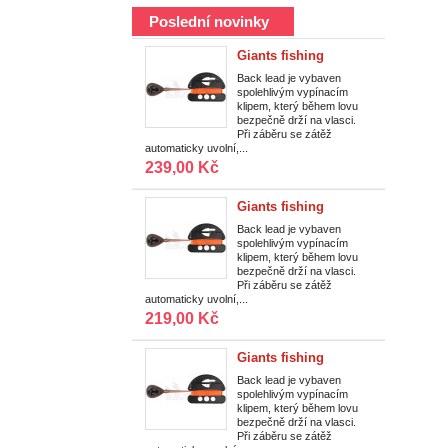
Poslední novinky
Giants fishing
Vypínací zátěž Back
Back lead je vybaven
spolehlivým vypínacím
Lead Deluxe|85g
klipem, který během lovu
bezpečně drží na vlasci.
Při záběru se zátěž
automaticky uvolní,...
239,00 Kč
Giants fishing
Vypínací zátěž Back
Back lead je vybaven
spolehlivým vypínacím
Lead Deluxe|56g
klipem, který během lovu
bezpečně drží na vlasci.
Při záběru se zátěž
automaticky uvolní,...
219,00 Kč
Giants fishing
Vypínací zátěž Back
Back lead je vybaven
spolehlivým vypínacím
Lead Deluxe|113g
klipem, který během lovu
bezpečně drží na vlasci.
Při záběru se zátěž