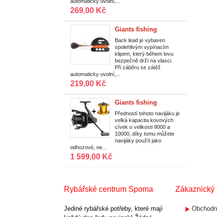
automaticky uvolní,...
269,00 Kč
Giants fishing
Vypínací zátěž Back
Back lead je vybaven
spolehlivým vypínacím
Lead Deluxe
klipem, který během lovu
bezpečně drží na vlasci.
Při záběru se zátěž
automaticky uvolní,...
219,00 Kč
Giants fishing
Naviják XRS FD 9000
Předností tohoto navijáku je
velká kapacita kovových
+ zlatá cívka 10000
cívek o velikosti 9000 a
ZDARMA!
10000, díky tomu můžete
navijáky použít jako
odhozové, ne...
1 599,00 Kč
Rybářské centrum Spoma
Zákaznický 
Jediné rybářské potřeby, které mají
Obchodn