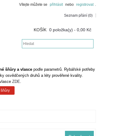
Vítejte můžete se
přihlásit
nebo
registrovat
.
Seznam přání (0)
KOŠÍK
0 položka(y) - 0,00 Kč
né šňůry a vlasce
podle parametrů.
Rybářské
potřeby
dky osvědčených druhů a léty prověřené kvality
.
 vlasce
ZDE
.
 šňůry