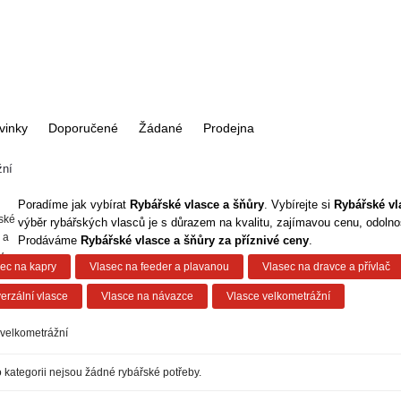
vinky
Doporučené
Žádané
Prodejna
žní
Poradíme jak vybírat
Rybářské
vlasce a šňůry
. Vybírejte si
Rybářské
vl
výběr rybářských vlasců je s důrazem na kvalitu, zajímavou cenu, odolnos
Prodáváme
Rybářské
vlasce a šňůry
za příznivé ceny
.
ec na kapry
Vlasec na feeder a plavanou
Vlasec na dravce a přívlač
erzální vlasce
Vlasce na návazce
Vlasce velkometrážní
 velkometrážní
o kategorii nejsou žádné rybářské potřeby.