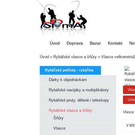
Úvod
Doprava
Bazar
Kontakt
No
Úvod
»
Rybářské vlasce a šňůry
»
Vlasce velkometrá
Rybářské potřeby - rybařina
Dárky k objednávkám
Rybářské navijáky a multiplikátory
Vlas
Univ
Rybářské pruty, dělené i teleskopy
Rybářské vlasce a šňůry
Vlasce
Šňůry
V tét
Vlasce