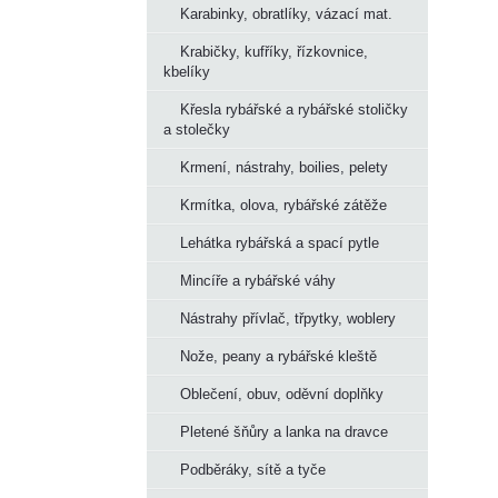
Karabinky, obratlíky, vázací mat.
Krabičky, kufříky, řízkovnice,
kbelíky
Křesla rybářské a rybářské stoličky
a stolečky
Krmení, nástrahy, boilies, pelety
Krmítka, olova, rybářské zátěže
Lehátka rybářská a spací pytle
Mincíře a rybářské váhy
Nástrahy přívlač, třpytky, woblery
Nože, peany a rybářské kleště
Oblečení, obuv, oděvní doplňky
Pletené šňůry a lanka na dravce
Podběráky, sítě a tyče