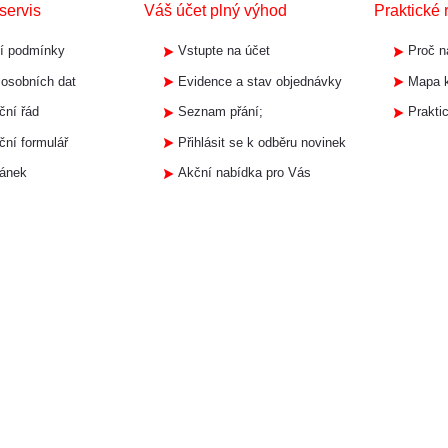
servis
Váš účet plný výhod
Praktické 
í podmínky
Vstupte na účet
Proč n
osobních dat
Evidence a stav objednávky
Mapa k
ní řád
Seznam přání;
Prakti
ní formulář
Přihlásit se k odběru novinek
ránek
Akční nabídka pro Vás