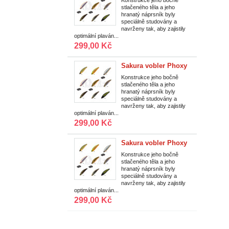
Konstrukce jeho bočně
stlačeného těla a jeho
S 40 mm/2,6 g/0,75
hranatý náprsník byly
m|T13
speciálně studovány a
navrženy tak, aby zajistily
optimální plaván...
299,00 Kč
Sakura vobler Phoxy
Minnow Sinking HW
Konstrukce jeho bočně
stlačeného těla a jeho
S 40 mm/2,6 g/0,75
hranatý náprsník byly
m|T08
speciálně studovány a
navrženy tak, aby zajistily
optimální plaván...
299,00 Kč
Sakura vobler Phoxy
Minnow Sinking HW
Konstrukce jeho bočně
stlačeného těla a jeho
S 40 mm/2,6 g/0,75
hranatý náprsník byly
m|T02
speciálně studovány a
navrženy tak, aby zajistily
optimální plaván...
299,00 Kč