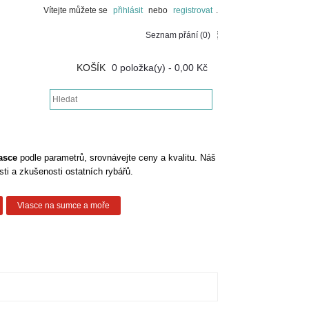
Vítejte můžete se
přihlásit
nebo
registrovat
.
Seznam přání (0)
KOŠÍK
0 položka(y) - 0,00 Kč
asce
podle parametrů, srovnávejte ceny a kvalitu.
Náš
ti a zkušenosti ostatních rybářů
.
Vlasce na sumce a moře