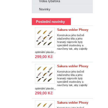
Videa rybářská
Novinky
Poslední novinky
Sakura vobler Phoxy
Minnow Sinking HW
Konstrukce jeho bočně
stlačeného těla a jeho
S 40 mm/2,6 g/0,75
hranatý náprsník byly
m|V02
speciálně studovány a
navrženy tak, aby zajistily
optimální plaván...
299,00 Kč
Sakura vobler Phoxy
Minnow Sinking HW
Konstrukce jeho bočně
stlačeného těla a jeho
S 40 mm/2,6 g/0,75
hranatý náprsník byly
m|T14
speciálně studovány a
navrženy tak, aby zajistily
optimální plaván...
299,00 Kč
Sakura vobler Phoxy
Minnow Sinking HW