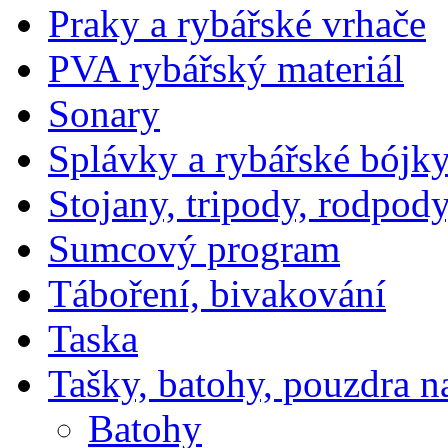
Praky a rybářské vrhače
PVA rybářský materiál
Sonary
Splávky a rybářské bójk
Stojany, tripody, rodpody
Sumcový program
Táboření, bivakování
Taska
Tašky, batohy, pouzdra n
Batohy