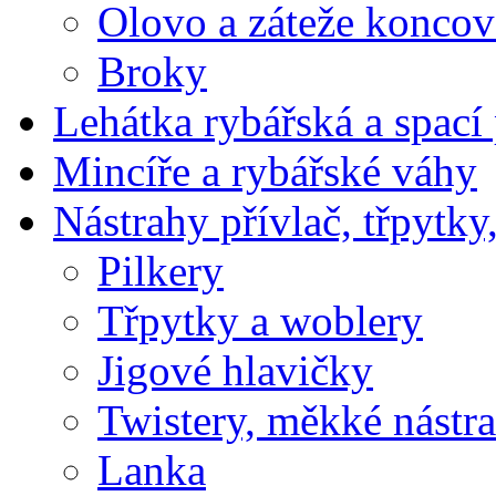
Olovo a záteže koncov
Broky
Lehátka rybářská a spací 
Mincíře a rybářské váhy
Nástrahy přívlač, třpytky
Pilkery
Třpytky a woblery
Jigové hlavičky
Twistery, měkké nástr
Lanka