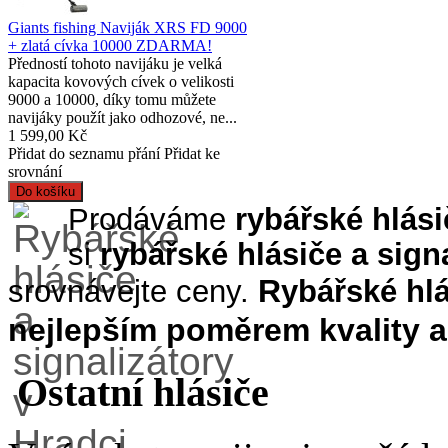
Giants fishing Naviják XRS FD 9000
+ zlatá cívka 10000 ZDARMA!
Předností tohoto navijáku je velká
kapacita kovových cívek o velikosti
9000 a 10000, díky tomu můžete
navijáky použít jako odhozové, ne...
1 599,00 Kč
Přidat do seznamu přání
Přidat ke
srovnání
Prodáváme
rybářské
hlási
si
rybářské
hlásiče a sign
R
srovnávejte ceny.
ybářské
hl
nejlepším poměrem kvality 
Ostatní hlásiče