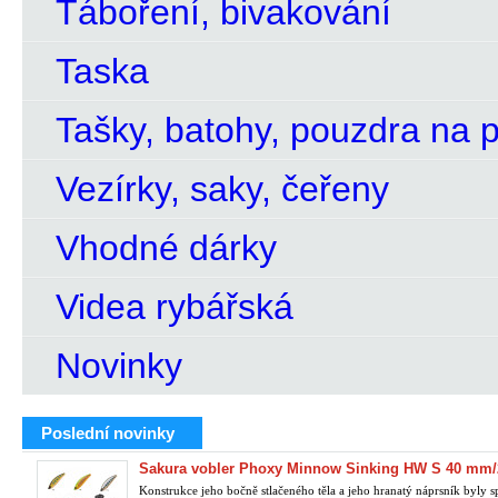
Táboření, bivakování
Taska
Tašky, batohy, pouzdra na p
Vezírky, saky, čeřeny
Vhodné dárky
Videa rybářská
Novinky
Poslední novinky
Sakura vobler Phoxy Minnow Sinking HW S 40 mm/2
Konstrukce jeho bočně stlačeného těla a jeho hranatý náprsník byly sp