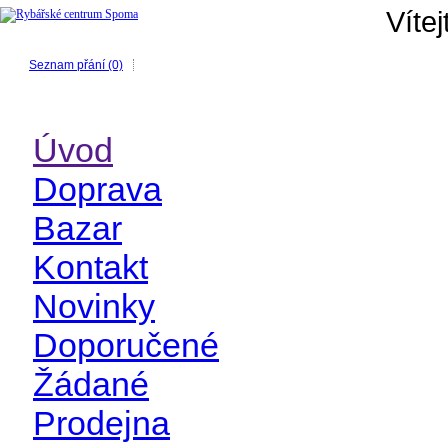
Víte
Seznam přání (0)
Úvod
Doprava
Bazar
Kontakt
Novinky
Doporučené
Žádané
Prodejna