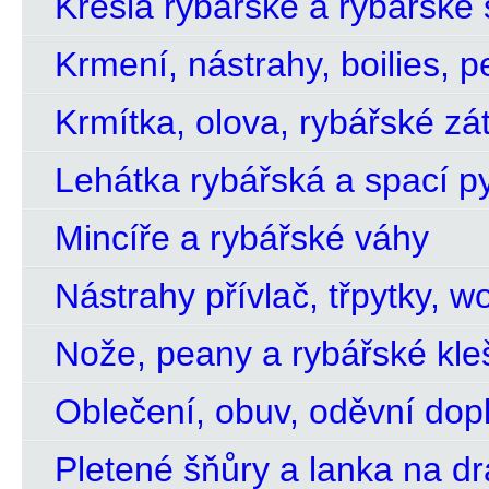
Křesla rybářské a rybářské s
Krmení, nástrahy, boilies, p
Krmítka, olova, rybářské zá
Lehátka rybářská a spací py
Mincíře a rybářské váhy
Nástrahy přívlač, třpytky, w
Nože, peany a rybářské kle
Oblečení, obuv, oděvní dop
Pletené šňůry a lanka na d