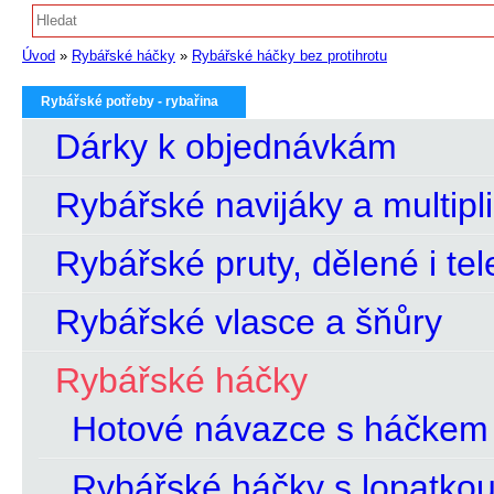
Úvod
»
Rybářské háčky
»
Rybářské háčky bez protihrotu
Rybářské potřeby - rybařina
Dárky k objednávkám
Rybářské navijáky a multipl
Rybářské pruty, dělené i te
Rybářské vlasce a šňůry
Rybářské háčky
Hotové návazce s háčkem
Rybářské háčky s lopatko