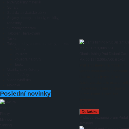
PVA rybářský materiál
Sonary
Splávky a rybářské bójky
Stojany, tripody, rodpody, vidličky,
rohatinky
Sumcový program
Táboření, bivakování
Taska
Tašky, batohy, pouzdra na pruty, pouzdra
Batohy
Giants fishing Prut Distant Carp
Pouzdra
Pouzdra na pruty
MX 50 12ft 3,00lb AKCE 1+1!
Tašky
Prut je postaven na moderním
Vezírky, saky, čeřeny
vysoce modulovém grafitovém
Vhodné dárky
blanku, který je rychlý, má
Videa rybářská
špičkovou akci a je osazen vel
Novinky
naváděcím očkem o průměru
Poslední novinky
50mm. Blank je vyztužen
kevlarový...
2 490,00 Kč
Přidat do seznamu přání
Přidat
srovnání