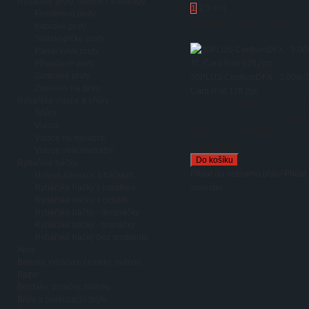
Rybářské pruty, dělené i teleskopy
1
2
3
>
>|
Feederové pruty
Zobrazeny položky 1 až 24 z 55 
Kaprové pruty
Teleskopické pruty
Plavačkové pruty
Přívlačové pruty
Sumcové pruty
30PLUS CentiumDFX - 3.00lb 
Zimní lov na dírky
Carp Rod 12ft 2pc
Rybářské vlasce a šňůry
Špičkový, dvoudílný kaprový pr
Šňůry
určený pro náhozy na extrémní
Vlasce
vzdálenost a náročné rybáře. ...
Vlasce na návazce
4 499,00 Kč
Vlasce velkometrážní
Rybářské háčky
Přidat do seznamu přání
Přidat
Hotové návazce s háčkem
Rybářské háčky s lopatkou
srovnání
Rybářské háčky s očkem
Rybářské háčky - dvojháčky
Rybářské háčky - trojháčky
Rybářské háčky bez protihrotu
Akce
Baterky, rybářské čelovky, svítilny
Bazar
Broďáky, prsačky, holínky
Brýle a polarizační brýle