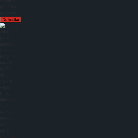
seznamu
přání
Přidat
ke srovnání
Sakura
vobler
Phoxy
Minnow
Sinking
HW S 40
mm/2,6
g/0,75
m|T13
Konstrukce