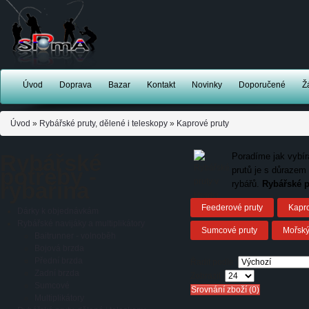
Úvod
Doprava
Bazar
Kontakt
Novinky
Doporučené
Ž
Úvod
»
Rybářské pruty, dělené i teleskopy
»
Kaprové pruty
Rybářské
Poradíme jak vybí
potřeby -
prutů je s důrazem 
rybařina
rybářů.
Rybářské
p
Feederové pruty
Kapr
Dárky k objednávkám
Rybářské navijáky a multiplikátory
Sumcové pruty
Mořský
Baitrunner - volnoběh
Bojová brzda
Přední brzda
Řadit podle:
Zadní brzda
Zobrazit:
Sumcové
Srovnání zboží (0)
Multiplikátory