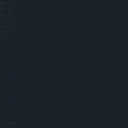
Minnow
Sinking
HW S 40
mm/2,6
g/0,75
m|T14
Konstrukce
jeho bočně
stlačeného
těla a jeho
hranatý
náprsník
byly
speciálně
studovány
a navrženy
tak, aby
zajistily
optimální
plaván...
299,00 Kč
Přidat do