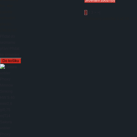
Srovnání zboží (0)
tak, aby
zajistily
1
2
3
>
>|
optimální
Zobrazeny položky 1 až 24 z 55 
plaván...
299,00 Kč
Přidat do
seznamu
přání
Přidat
ke srovnání
Sakura
vobler
Phoxy