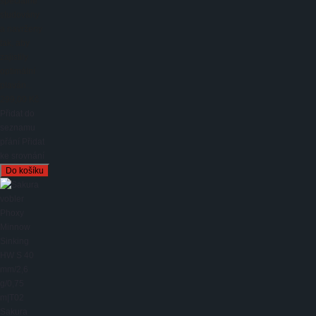
speciálně
studovány
a navrženy
tak, aby
zajistily
optimální
plaván...
299,00 Kč
Přidat do
seznamu
přání
Přidat
ke srovnání
Sakura