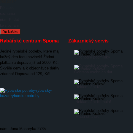
299,00 Kč
Přidat do
seznamu
přání
Přidat
ke srovnání
Rybářské centrum Spoma
Zákaznický servis
Jediné rybářské potřeby, které mají
každý den řadu novinek! Žádná
Obchodní podmínky
platba za dopravu již od 2000,-Kč.
Skvělé ceny a k objednávce dárky
Ochrana osobních dat
zdarma! Doprava od 129,-Kč!
Reklamační řád
Reklamační formulář
Mapa stránek
nám. Jana Masaryka 2735