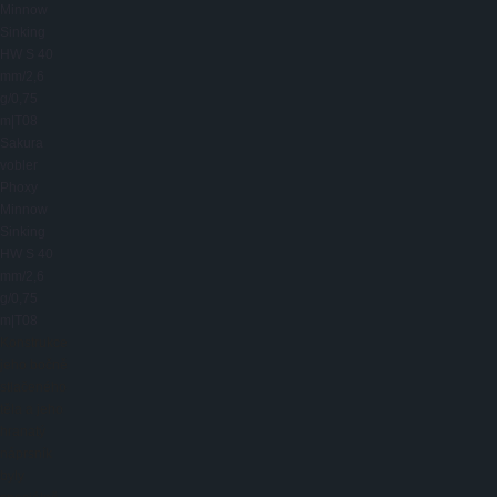
Sakura
vobler
Phoxy
Minnow
Sinking
HW S 40
mm/2,6
g/0,75
m|T08
Konstrukce
jeho bočně
stlačeného
těla a jeho
hranatý
náprsník
byly