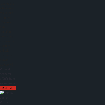
jeho bočně
stlačeného
těla a jeho
hranatý
náprsník
byly
speciálně
studovány
a navrženy
tak, aby
zajistily
optimální
plaván...
299,00 Kč
Přidat do
seznamu
přání
Přidat
ke srovnání