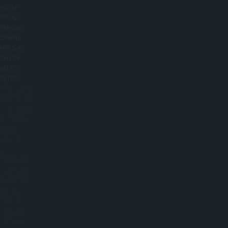
vobler
Phoxy
Minnow
Sinking
HW S 40
mm/2,6
g/0,75
m|T02
Konstrukce
jeho bočně
stlačeného
těla a jeho
hranatý
náprsník
byly
speciálně
studovány
a navrženy
tak, aby
zajistily
optimální
plaván...