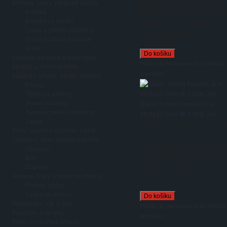
Blak je v atraktivní hnědé barvě
Krmítka, olova, rybářské zátěže
Krmítka
doplněn decentním zlatým log
Krmítka na feeder
výrobce. Pokud požadujete
Olovo a záteže průběžné
univerzální kaprov�...
Olovo a záteže koncové
3 990,00 Kč
Broky
Lehátka rybářská a spací pytle
Přidat do seznamu přání
Přidat
Mincíře a rybářské váhy
srovnání
Nástrahy přívlač, třpytky, woblery
Pilkery
Třpytky a woblery
Jigové hlavičky
Giants fishing Kaprový prut
Twistery, měkké nástrahy
XRS180 Cork 9ft 3.00lb 2pc
Lanka
Blank prutu je vyroben z vysoce
Nože, peany a rybářské kleště
modulového blanku IMX-C35T,
Oblečení, obuv, oděvní doplňky
který má vysokou pevnost i v tě
Oblečení
nejextrémnějších situacích. Nav
Boty
je ještě zakončen a zpevněn
Doplňky
karbonovou punčochou XC-...
Pletené šňůry a lanka na dravce
Pletené šňůry
2 799,00 Kč
Lanka na dravce
Podběráky, sítě a tyče
Přidat do seznamu přání
Přidat
Podložky pod ryby
srovnání
Praky a rybářské vrhače