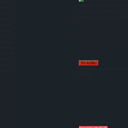
Kaprový prut Gardner Covert
Aplication Spod Rod 12ft, 4.75l
Nabízí velmi povedené pruty s
Sakura
vyspělým uhlíkovým 3k matným
vobler
blankem osazeným americkými
Phoxy
Vortex Air očkami s naváděcím
Minnow
očkem 50mm u délky 12ft. Sílný
Sinking
akční blank s orlí přesno...
HW S 40
3 499,00 Kč
mm/2,6
g/0,75
Přidat do seznamu přání
Přidat
m|V02
srovnání
Konstrukce
jeho bočně
stlačeného
těla a jeho
hranatý
náprsník
byly
speciálně
studovány
Zobrazit:
seznam
mřížka
a navrženy