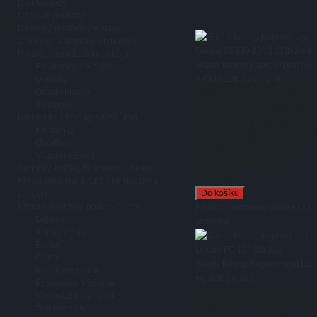
Dalekohledy
Dárkové poukazy
Deštníky, přístřešky a stany
Drobnosti a doplňky k rybolovu
Hlásiče, signalizátory záběru
Giants fishing Kaprový prut Ga
Elektronické hlásiče
Doplňky
XP330 12ft 3,25lb 2-díl
Ostatní hlásiče
Blank prutu je postaven na vys
Swingery
modulového blanku IMX-C30T,
Karabinky, obratlíky, vázací mat.
který má vysokou pevnost i v tě
Karabinky
nejextrémnějších situacích. Nav
Obratlíky
je ještě zakončen a zpevněn
Vázací materiál
karbonovou punčochou X...
Krabičky, kufříky, řízkovnice, kbelíky
3 190,00 Kč
Křesla rybářské a rybářské stoličky a
stolečky
Krmení, nástrahy, boilies, pelety
Přidat do seznamu přání
Přidat
Lepidla
srovnání
Aroma a dipy
Boilies
Pelety
Giants fishing Kaprový prut Lux
Krmítkové směsi
FC 10ft 3lb 2pc
Posilovače práškové
Prut je osazen Fuji sedlem a oč
Vše ostatní na háček
ve tvaru„K“ s větším průměrem.
Živé nástrahy