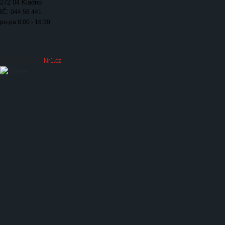
272 04 Kladno
IČ:
044 56 441
po-pa 8:00 - 16:30
Copyright 2015
Nr1.cz