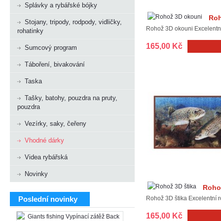
Splávky a rybářské bójky
Roh
Stojany, tripody, rodpody, vidličky,
Rohož 3D okouni Excelentní 
rohatinky
165,00 Kč
Sumcový program
Táboření, bivakování
Taska
Tašky, batohy, pouzdra na pruty,
pouzdra
Vezírky, saky, čeřeny
Vhodné dárky
Videa rybářská
Novinky
Rohož
Poslední novinky
Rohož 3D štika Excelentní r
165,00 Kč
Giants