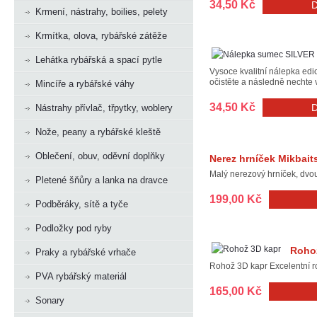
34,50 Kč
Krmení, nástrahy, boilies, pelety
Krmítka, olova, rybářské zátěže
Lehátka rybářská a spací pytle
Vysoce kvalitní nálepka ed
očistěte a následně nechte v
Mincíře a rybářské váhy
34,50 Kč
Nástrahy přívlač, třpytky, woblery
Nože, peany a rybářské kleště
Oblečení, obuv, oděvní doplňky
Nerez hrníček Mikbait
Malý nerezový hrníček, dvo
Pletené šňůry a lanka na dravce
199,00 Kč
Podběráky, sítě a tyče
Podložky pod ryby
Roho
Praky a rybářské vrhače
Rohož 3D kapr Excelentní ro
PVA rybářský materiál
165,00 Kč
Sonary