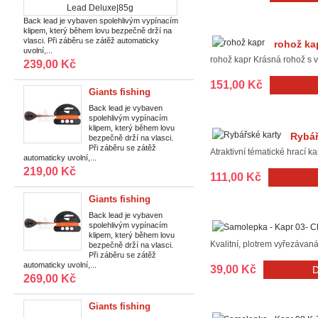
fishing
Vypínací
Back lead je vybaven spolehlivým vypínacím
klipem, který během lovu bezpečně drží na
zátěž
vlasci. Při záběru se zátěž automaticky
rohož ka
Back
uvolní,...
rohož kapr Krásná rohož s v
239,00 Kč
Lead
Deluxe|85g
151,00 Kč
Giants fishing
Vypínací zátěž Back
Back lead je vybaven
spolehlivým vypínacím
Lead Deluxe|56g
klipem, který během lovu
Rybář
bezpečně drží na vlasci.
Při záběru se zátěž
Atraktivní tématické hrací k
automaticky uvolní,...
219,00 Kč
111,00 Kč
Giants fishing
Vypínací zátěž Back
Back lead je vybaven
spolehlivým vypínacím
Lead Deluxe|113g
klipem, který během lovu
Kvalitní, plotrem vyřezávan
bezpečně drží na vlasci.
Při záběru se zátěž
automaticky uvolní,...
39,00 Kč
269,00 Kč
Giants fishing