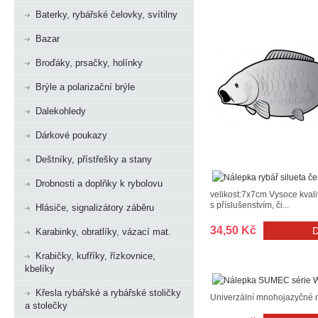
Baterky, rybářské čelovky, svítilny
Bazar
Broďáky, prsačky, holínky
Brýle a polarizační brýle
Dalekohledy
Dárkové poukazy
Deštníky, přístřešky a stany
Drobnosti a doplňky k rybolovu
velikost:7x7cm Vysoce kvalit
s příslušenstvím, či...
Hlásiče, signalizátory záběru
34,50 Kč
Karabinky, obratlíky, vázací mat.
Krabičky, kufříky, řízkovnice,
kbelíky
Křesla rybářské a rybářské stoličky
Univerzální mnohojazyčné n
a stolečky