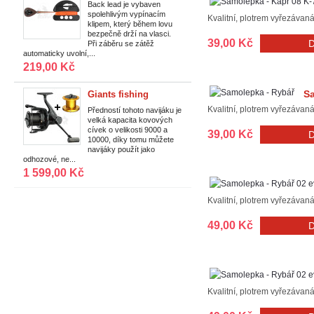
Vypínací zátěž Back
Back lead je vybaven
spolehlivým vypínacím
Lead Deluxe
Kvalitní, plotrem vyřezávan
klipem, který během lovu
bezpečně drží na vlasci.
39,00 Kč
Při záběru se zátěž
automaticky uvolní,...
219,00 Kč
Sa
Giants fishing
Naviják XRS FD 9000
Kvalitní, plotrem vyřezávan
Předností tohoto navijáku je
velká kapacita kovových
+ zlatá cívka 10000
cívek o velikosti 9000 a
39,00 Kč
ZDARMA!
10000, díky tomu můžete
navijáky použít jako
odhozové, ne...
1 599,00 Kč
Kvalitní, plotrem vyřezávan
49,00 Kč
Kvalitní, plotrem vyřezávan