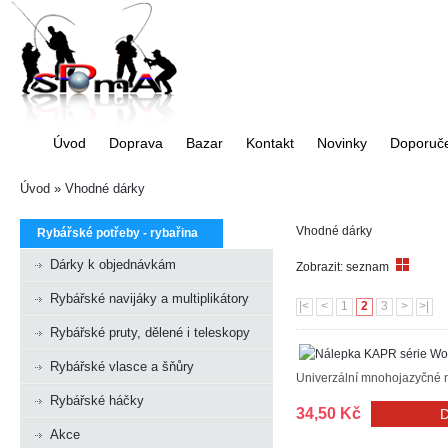
Úvod
Doprava
Bazar
Kontakt
Novinky
Doporuč
Úvod
»
Vhodné dárky
Vhodné dárky
Rybářské potřeby - rybařina
Dárky k objednávkám
Zobrazit:
seznam
Rybářské navijáky a multiplikátory
|<
<
1
2
3
>
>|
Rybářské pruty, dělené i teleskopy
Rybářské vlasce a šňůry
Univerzální mnohojazyčné n
Rybářské háčky
34,50 Kč
Akce