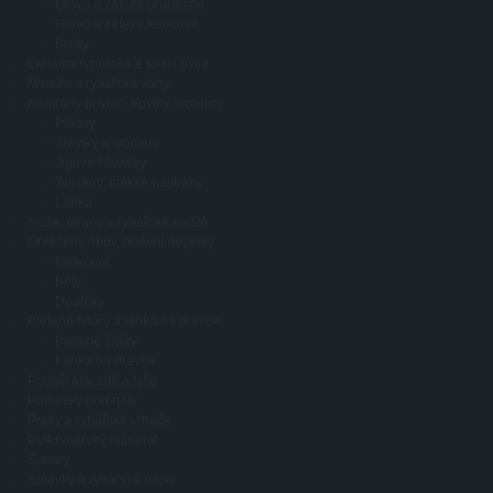
Olovo a záteže průběžné
Olovo a záteže koncové
Broky
Lehátka rybářská a spací pytle
Mincíře a rybářské váhy
Nástrahy přívlač, třpytky, woblery
Pilkery
Třpytky a woblery
Jigové hlavičky
Twistery, měkké nástrahy
Lanka
Nože, peany a rybářské kleště
Oblečení, obuv, oděvní doplňky
Oblečení
Boty
Doplňky
Pletené šňůry a lanka na dravce
Pletené šňůry
Lanka na dravce
Podběráky, sítě a tyče
Podložky pod ryby
Praky a rybářské vrhače
PVA rybářský materiál
Sonary
Splávky a rybářské bójky