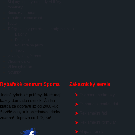
Stojany, tripody, rodpody, vidličky,
rohatinky
Sumcový program
Táboření, bivakování
Taska
Tašky, batohy, pouzdra na pruty, pouzdra
Batohy
Pouzdra
Pouzdra na pruty
Tašky
Vezírky, saky, čeřeny
Vhodné dárky
Videa rybářská
Novinky
Rybářské centrum Spoma
Zákaznický servis
Jediné rybářské potřeby, které mají
Obchodní podmínky
každý den řadu novinek! Žádná
Ochrana osobních dat
platba za dopravu již od 2000,-Kč.
Skvělé ceny a k objednávce dárky
Reklamační řád
zdarma! Doprava od 129,-Kč!
Reklamační formulář
Mapa stránek