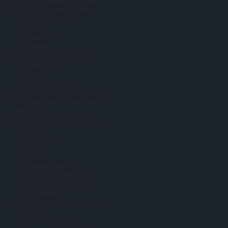
Drobnosti a doplňky k rybolovu
Hlásiče, signalizátory záběru
Elektronické hlásiče
Doplňky
Ostatní hlásiče
Swingery
Karabinky, obratlíky, vázací mat.
Karabinky
Obratlíky
Vázací materiál
Krabičky, kufříky, řízkovnice, kbelíky
Křesla rybářské a rybářské stoličky a
stolečky
Krmení, nástrahy, boilies, pelety
Lepidla
Aroma a dipy
Boilies
Pelety
Krmítkové směsi
Posilovače práškové
Vše ostatní na háček
Živé nástrahy
Krmítka, olova, rybářské zátěže
Krmítka
Krmítka na feeder