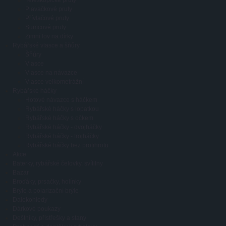
Plavačkové pruty
Přívlačové pruty
Sumcové pruty
Zimní lov na dírky
Rybářské vlasce a šňůry
Šňůry
Vlasce
Vlasce na návazce
Vlasce velkometrážní
Rybářské háčky
Hotové návazce s háčkem
Rybářské háčky s lopatkou
Rybářské háčky s očkem
Rybářské háčky - dvojháčky
Rybářské háčky - trojháčky
Rybářské háčky bez protihrotu
Akce
Baterky, rybářské čelovky, svítilny
Bazar
Broďáky, prsačky, holínky
Brýle a polarizační brýle
Dalekohledy
Dárkové poukazy
Deštníky, přístřešky a stany