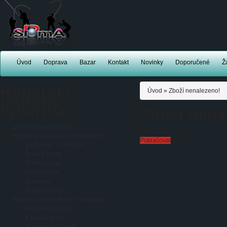
Úvod
Doprava
Bazar
Kontakt
Novinky
Doporučené
Ž
Rybářské
Úvod
»
Zboží nenalezeno!
potřeby -
rybařina
Zboží nena
Dárky k objednávkám
Zboží nenalezeno!
Rybářské navijáky a multiplikátory
Pokračovat
Baitrunner - volnoběh
Bojová brzda
Přední brzda
Zadní brzda
Sumcové
Multiplikátory
Rybářské pruty, dělené i teleskopy
Feederové pruty
Kaprové pruty
Teleskopické pruty