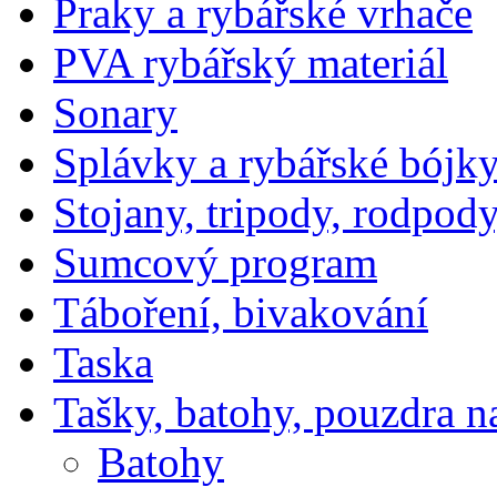
Praky a rybářské vrhače
PVA rybářský materiál
Sonary
Splávky a rybářské bójk
Stojany, tripody, rodpody
Sumcový program
Táboření, bivakování
Taska
Tašky, batohy, pouzdra n
Batohy