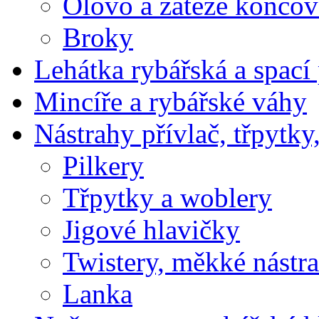
Olovo a záteže koncov
Broky
Lehátka rybářská a spací 
Mincíře a rybářské váhy
Nástrahy přívlač, třpytky
Pilkery
Třpytky a woblery
Jigové hlavičky
Twistery, měkké nástr
Lanka