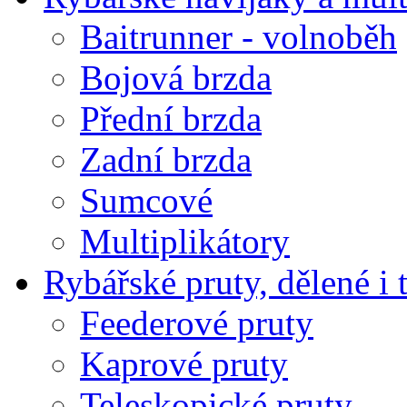
Baitrunner - volnoběh
Bojová brzda
Přední brzda
Zadní brzda
Sumcové
Multiplikátory
Rybářské pruty, dělené i 
Feederové pruty
Kaprové pruty
Teleskopické pruty