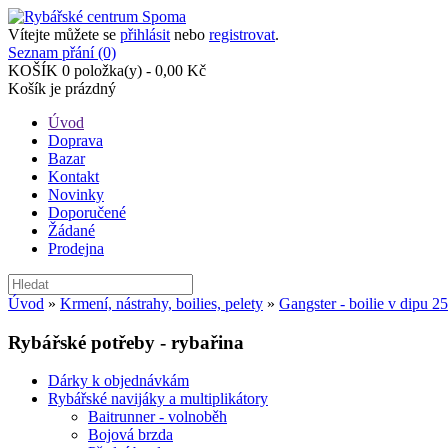
Vítejte můžete se
přihlásit
nebo
registrovat
.
Seznam přání (0)
KOŠÍK
0 položka(y) - 0,00 Kč
Košík je prázdný
Úvod
Doprava
Bazar
Kontakt
Novinky
Doporučené
Žádané
Prodejna
Úvod
»
Krmení, nástrahy, boilies, pelety
»
Gangster - boilie v dipu 2
Rybářské potřeby - rybařina
Dárky k objednávkám
Rybářské navijáky a multiplikátory
Baitrunner - volnoběh
Bojová brzda