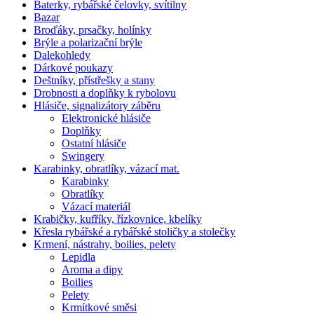
Baterky, rybářské čelovky, svítilny
Bazar
Broďáky, prsačky, holínky
Brýle a polarizační brýle
Dalekohledy
Dárkové poukazy
Deštníky, přístřešky a stany
Drobnosti a doplňky k rybolovu
Hlásiče, signalizátory záběru
Elektronické hlásiče
Doplňky
Ostatní hlásiče
Swingery
Karabinky, obratlíky, vázací mat.
Karabinky
Obratlíky
Vázací materiál
Krabičky, kufříky, řízkovnice, kbelíky
Křesla rybářské a rybářské stoličky a stolečky
Krmení, nástrahy, boilies, pelety
Lepidla
Aroma a dipy
Boilies
Pelety
Krmítkové směsi