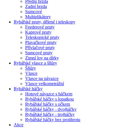
Přední brzda
Zadní brzda
Sumcové
Multiplikátory
Rybářské pruty, dělené i teleskopy
Feederové pruty
Kaprové pruty
Teleskopické pruty
Plavačkové pruty
Přívlačové pruty
Sumcové pruty
Zimní lov na dírky
Rybářské vlasce a šňůry
Šňůry
Vlasce
Vlasce na návazce
Vlasce velkometrážní
Rybářské háčky
Hotové návazce s háčkem
Rybářské háčky s lopatkou
Rybářské háčky s očkem
Rybářské háčky - dvojháčky
Rybářské háčky - trojháčky
Rybářské háčky bez protihrotu
Akce