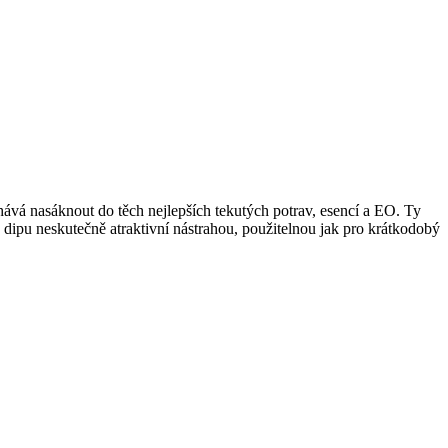
chává nasáknout do těch nejlepších tekutých potrav, esencí a EO. Ty
v dipu neskutečně atraktivní nástrahou, použitelnou jak pro krátkodobý