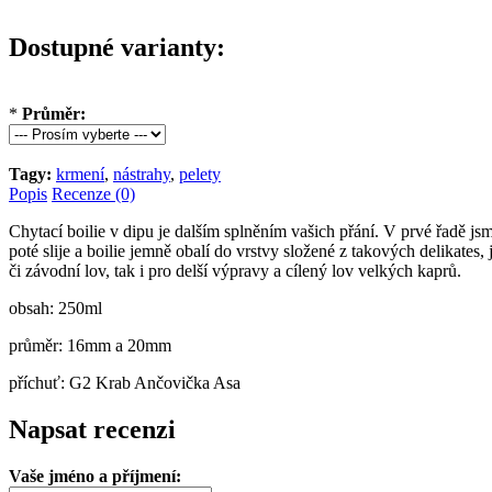
Dostupné varianty:
*
Průměr:
Tagy:
krmení
,
nástrahy
,
pelety
Popis
Recenze (0)
Chytací boilie v dipu je dalším splněním vašich přání. V prvé řadě js
poté slije a boilie jemně obalí do vrstvy složené z takových delikate
či závodní lov, tak i pro delší výpravy a cílený lov velkých kaprů.
obsah: 250ml
průměr: 16mm a 20mm
příchuť: G2 Krab Ančovička Asa
Napsat recenzi
Vaše jméno a příjmení: