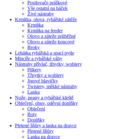
Posilovače práškové
Vše ostatní na háček
Živé nástrahy
Krmítka, olova, rybářské zátěže
Krmítka
Krmítka na feeder
Olovo a záteže průběžné
Olovo a záteže koncové
Broky
Lehátka rybářská a spací pytle
Mincíře a rybářské váhy
Nástrahy přívlač, třpytky, woblery
Pilkery
Třpytky a woblery
Jigové hlavičky
Twistery, měkké nástrahy
Lanka
Nože, peany a rybářské kleště
Oblečení, obuv, oděvní doplňky
Oblečení
Boty
Doplňky
Pletené šňůry a lanka na dravce
Pletené šňůry
Lanka na dravce