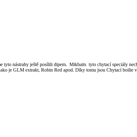
me tyto nástrahy ještě posílili dipem. Mikbaits tyto chytací speciály ne
s, jako je GLM extrakt, Robin Red apod. Díky tomu jsou Chytací boilie 