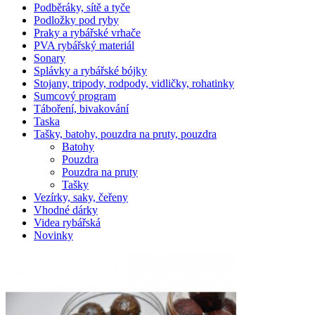
Podběráky, sítě a tyče
Podložky pod ryby
Praky a rybářské vrhače
PVA rybářský materiál
Sonary
Splávky a rybářské bójky
Stojany, tripody, rodpody, vidličky, rohatinky
Sumcový program
Táboření, bivakování
Taska
Tašky, batohy, pouzdra na pruty, pouzdra
Batohy
Pouzdra
Pouzdra na pruty
Tašky
Vezírky, saky, čeřeny
Vhodné dárky
Videa rybářská
Novinky