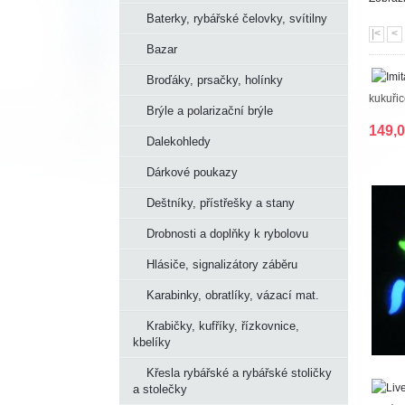
Baterky, rybářské čelovky, svítilny
|<
<
Bazar
Broďáky, prsačky, holínky
kukuřic
Brýle a polarizační brýle
149,
Dalekohledy
Dárkové poukazy
Deštníky, přístřešky a stany
Drobnosti a doplňky k rybolovu
Hlásiče, signalizátory záběru
Karabinky, obratlíky, vázací mat.
Krabičky, kufříky, řízkovnice,
kbelíky
Křesla rybářské a rybářské stoličky
a stolečky