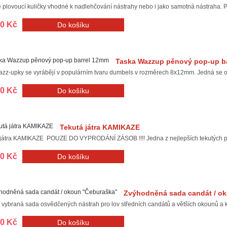
plovoucí kuličky vhodné k nadlehčování nástrahy nebo i jako samotná nástraha. Perf
00 Kč
Taska Wazzup pěnový pop-up b
zz-upky se vyrábějí v populárním tvaru dumbels v rozměrech 8x12mm. Jedná se o i
00 Kč
Tekutá játra KAMIKAZE
 játra KAMIKAZE POUZE DO VYPRODÁNÍ ZÁSOB !!!! Jedna z nejlepších tekutých potr
00 Kč
Zvýhodněná sada candát / o
 vybraná sada osvědčených nástrah pro lov středních candátů a větších okounů a k 
00 Kč