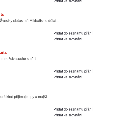
Přidat ke srovnání
its
Švestky občas má Mikbaits co dělat...
Přidat do seznamu přání
Přidat ke srovnání
aits
 množství suché směsi ...
Přidat do seznamu přání
Přidat ke srovnání
ektně přijímají dipy a maj&i...
Přidat do seznamu přání
Přidat ke srovnání