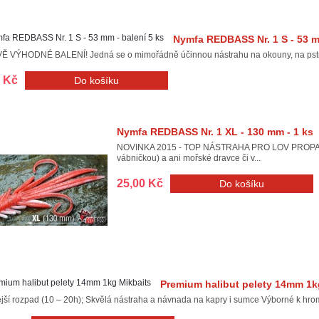
Nymfa REDBASS Nr. 1 S - 53 m
 VÝHODNÉ BALENÍ! Jedná se o mimořádně účinnou nástrahu na okouny, na pstruhy 
0 Kč
Nymfa REDBASS Nr. 1 XL - 130 mm - 1 ks
NOVINKA 2015 - TOP NÁSTRAHA PRO LOV PROPADEM! 
vábničkou) a ani mořské dravce či v...
25,00 Kč
Premium halibut pelety 14mm 1k
ší rozpad (10 – 20h); Skvělá nástraha a návnada na kapry i sumce Výborné k hro