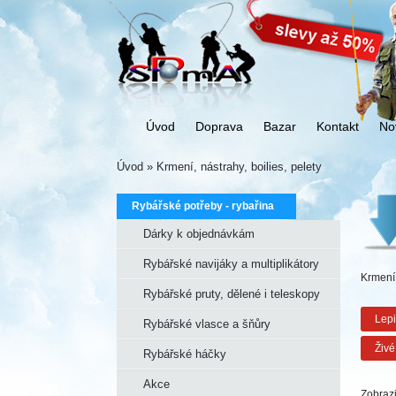
Úvod
Doprava
Bazar
Kontakt
No
Úvod
»
Krmení, nástrahy, boilies, pelety
Rybářské potřeby - rybařina
Dárky k objednávkám
Rybářské navijáky a multiplikátory
Krmení,
Rybářské pruty, dělené i teleskopy
Lepi
Rybářské vlasce a šňůry
Živé
Rybářské háčky
Akce
Zobrazi