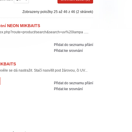
Zobrazeny položky 25 až 46 z 46 (2 stránek)
entní NEON MIKBAITS
ndex.php?route=product/search&search=uv%20lampa .....
Přidat do seznamu přání
Přidat ke srovnání
MIKBAITS
ěle se dá nastražit. Stačí nasvítít pod žárovou, či UV...
Přidat do seznamu přání
Přidat ke srovnání