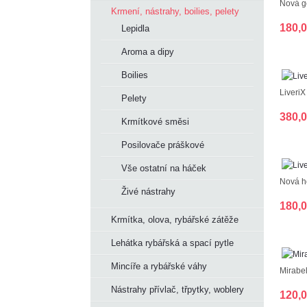
Nová ge
Krmení, nástrahy, boilies, pelety
180,
Lepidla
Aroma a dipy
Boilies
LiveriX
Pelety
380,
Krmítkové směsi
Posilovače práškové
Vše ostatní na háček
Nová ho
Živé nástrahy
180,
Krmítka, olova, rybářské zátěže
Lehátka rybářská a spací pytle
Mincíře a rybářské váhy
Mirabel
Nástrahy přívlač, třpytky, woblery
120,