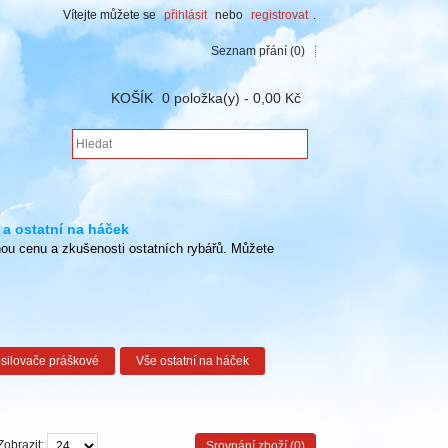
Vítejte můžete se
přihlásit
nebo
registrovat
.
Seznam přání (0)
KOŠÍK
0 položka(y) - 0,00 Kč
 a ostatní na háček
nou cenu a zkušenosti ostatních rybářů. Můžete
silovače práškové
Vše ostatní na háček
Zobrazit:
Srovnání zboží (0)