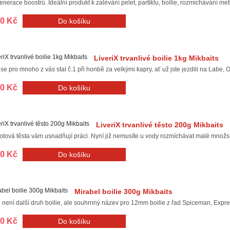
nerace boostrů. Ideální produkt k zalévání pelet, partiklu, boilie, rozmíchávání me
00 Kč
LiveriX trvanlivé boilie 1kg Mikbaits
 se pro mnoho z vás stal č.1 při honbě za velkými kapry, ať už jste jezdili na Labe, Orlí
00 Kč
LiveriX trvanlivé těsto 200g Mikbaits
tová těsta vám usnadňují práci. Nyní již nemusíte u vody rozmíchávat malé množst
00 Kč
Mirabel boilie 300g Mikbaits
 není další druh boilie, ale souhrnný název pro 12mm boilie z řad Spiceman, Expres
00 Kč