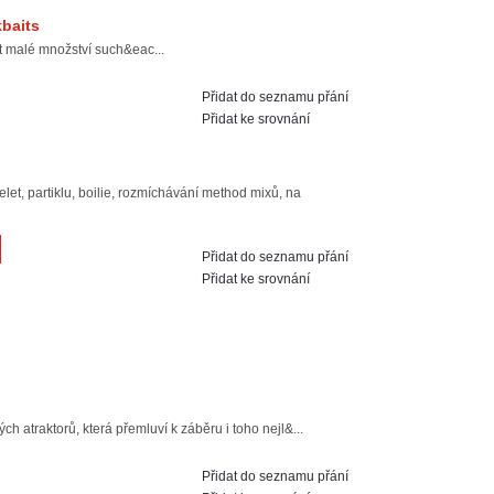
kbaits
t malé množství such&eac...
Přidat do seznamu přání
Přidat ke srovnání
let, partiklu, boilie, rozmíchávání method mixů, na
Přidat do seznamu přání
Přidat ke srovnání
 atraktorů, která přemluví k záběru i toho nejl&...
Přidat do seznamu přání