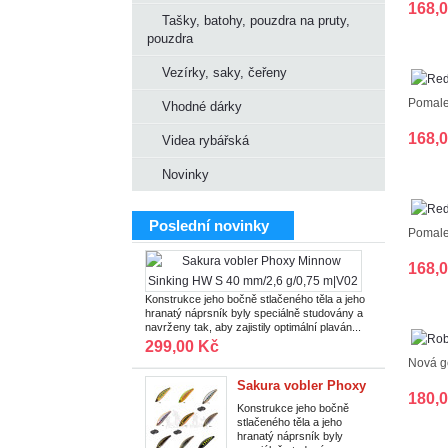
168,
Tašky, batohy, pouzdra na pruty,
pouzdra
Vezírky, saky, čeřeny
Pomalej
Vhodné dárky
168,
Videa rybářská
Novinky
Poslední novinky
Pomalej
Sakura
168,
vobler
Phoxy
Konstrukce jeho bočně stlačeného těla a jeho
hranatý náprsník byly speciálně studovány a
Minnow
navrženy tak, aby zajistily optimální plaván...
Sinking
299,00 Kč
HW
Nová ge
S
Sakura vobler Phoxy
180,
40
Minnow Sinking HW
Konstrukce jeho bočně
mm/2,6
stlačeného těla a jeho
S 40 mm/2,6 g/0,75
hranatý náprsník byly
g/0,75
m|T14