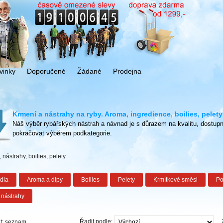
vinky
Doporučené
Žádané
Prodejna
Krmení a nástrahy na ryby. Aroma, ingredience, boilies, pelety
Náš výběr rybářských nástrah a návnad je s důrazem na kvalitu, dostup
pokračovat výběrem podkategorie.
 nástrahy, boilies, pelety
dla
Aroma a dipy
Boilies
Pelety
Krmítkové směsi
Po
 nástrahy
Řadit podle:
t:
seznam