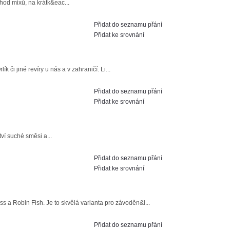
thod mixů, na krátk&eac...
Přidat do seznamu přání
Přidat ke srovnání
k či jiné revíry u nás a v zahraničí. Li...
Přidat do seznamu přání
Přidat ke srovnání
ví suché směsi a...
Přidat do seznamu přání
Přidat ke srovnání
s a Robin Fish. Je to skvělá varianta pro závoděn&i...
Přidat do seznamu přání