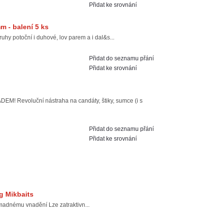
Přidat ke srovnání
m - balení 5 ks
potoční i duhové, lov parem a i dal&s...
Přidat do seznamu přání
Přidat ke srovnání
Revoluční nástraha na candáty, štiky, sumce (i s
Přidat do seznamu přání
Přidat ke srovnání
g Mikbaits
madnému vnadění Lze zatraktivn...