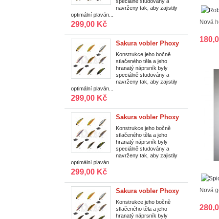
speciálně studovány a
m|V02
navrženy tak, aby zajistily
optimální plaván...
Nová ho
299,00 Kč
180,
Sakura vobler Phoxy
Minnow Sinking HW
Konstrukce jeho bočně
stlačeného těla a jeho
S 40 mm/2,6 g/0,75
hranatý náprsník byly
m|T13
speciálně studovány a
navrženy tak, aby zajistily
optimální plaván...
299,00 Kč
Sakura vobler Phoxy
Minnow Sinking HW
Konstrukce jeho bočně
stlačeného těla a jeho
S 40 mm/2,6 g/0,75
hranatý náprsník byly
m|T08
speciálně studovány a
navrženy tak, aby zajistily
optimální plaván...
299,00 Kč
Nová ge
Sakura vobler Phoxy
Minnow Sinking HW
Konstrukce jeho bočně
280,
stlačeného těla a jeho
S 40 mm/2,6 g/0,75
hranatý náprsník byly