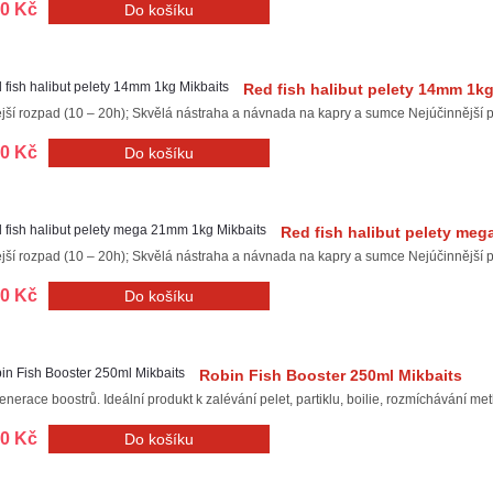
00 Kč
Red fish halibut pelety 14mm 1kg
ší rozpad (10 – 20h); Skvělá nástraha a návnada na kapry a sumce Nejúčinnější pele
00 Kč
Red fish halibut pelety me
ší rozpad (10 – 20h); Skvělá nástraha a návnada na kapry a sumce Nejúčinnější pele
00 Kč
Robin Fish Booster 250ml Mikbaits
nerace boostrů. Ideální produkt k zalévání pelet, partiklu, boilie, rozmíchávání me
00 Kč