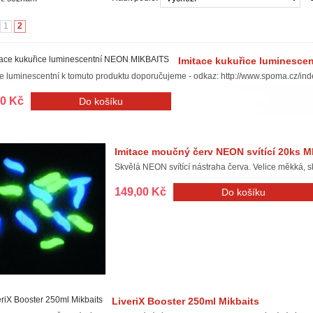
1
2
Imitace kukuřice luminesc
e luminescentní k tomuto produktu doporučujeme - odkaz: http://www.spoma.cz/i
00 Kč
Imitace moučný červ NEON svítící 20ks 
Skvělá NEON svítící nástraha červa. Velice měkká, skv
149,00 Kč
LiveriX Booster 250ml Mikbaits