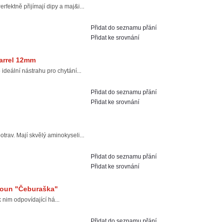
ektně přijímají dipy a maj&i...
Přidat do seznamu přání
Přidat ke srovnání
arrel 12mm
deální nástrahu pro chytání...
Přidat do seznamu přání
Přidat ke srovnání
av. Mají skvělý aminokyseli...
Přidat do seznamu přání
Přidat ke srovnání
koun "Čeburaška"
nim odpovídající há...
Přidat do seznamu přání