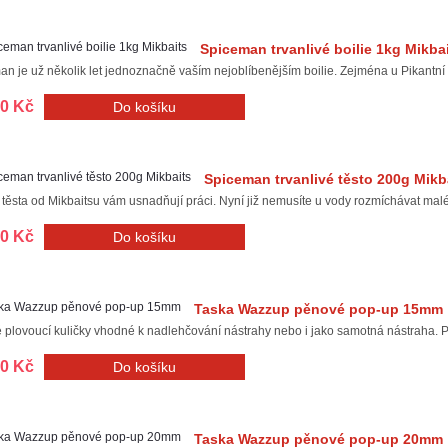
Spiceman trvanlivé boilie 1kg Mikba
n je už několik let jednoznačně vaším nejoblíbenějším boilie. Zejména u Pikantní 
00 Kč
Spiceman trvanlivé těsto 200g Mikb
těsta od Mikbaitsu vám usnadňují práci. Nyní již nemusíte u vody rozmíchávat malé
00 Kč
Taska Wazzup pěnové pop-up 15mm
plovoucí kuličky vhodné k nadlehčování nástrahy nebo i jako samotná nástraha. Perf
00 Kč
Taska Wazzup pěnové pop-up 20mm