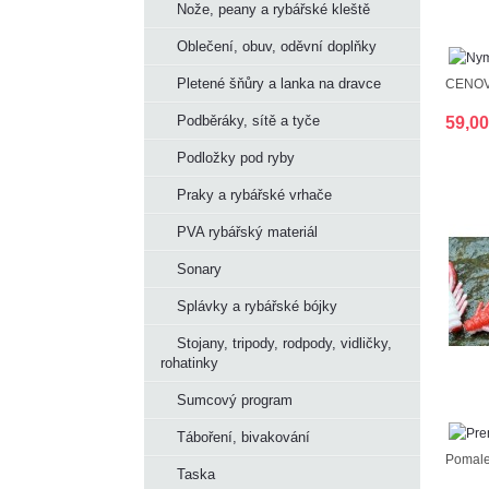
Nože, peany a rybářské kleště
Oblečení, obuv, oděvní doplňky
Pletené šňůry a lanka na dravce
CENOVĚ
Podběráky, sítě a tyče
59,0
Podložky pod ryby
Praky a rybářské vrhače
PVA rybářský materiál
Sonary
Splávky a rybářské bójky
Stojany, tripody, rodpody, vidličky,
rohatinky
Sumcový program
Táboření, bivakování
Pomalej
Taska