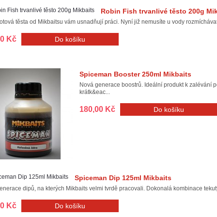
Robin Fish trvanlivé těsto 200g Mi
tová těsta od Mikbaitsu vám usnadňují práci. Nyní již nemusíte u vody rozmícháva
00 Kč
Spiceman Booster 250ml Mikbaits
Nová generace boostrů. Ideální produkt k zalévání pe
krátk&eac...
180,00 Kč
Spiceman Dip 125ml Mikbaits
nerace dipů, na kterých Mikbaits velmi tvrdě pracovali. Dokonalá kombinace tekutých
00 Kč