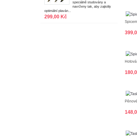
m|T02
speciálně studovány a
navrženy tak, aby zajistily
optimální plaván...
299,00 Kč
Spicema
399,
Hotová 
180,
Pěnové 
148,