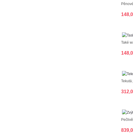
Pěnové 
148,
Také wa
148,
Tekutá
312,
Pečlivě
839,