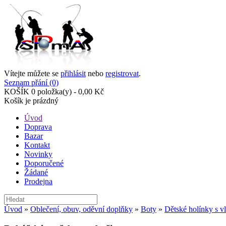
Vítejte můžete se
přihlásit
nebo
registrovat
.
Seznam přání (0)
KOŠÍK
0 položka(y) - 0,00 Kč
Košík je prázdný
Úvod
Doprava
Bazar
Kontakt
Novinky
Doporučené
Žádané
Prodejna
Úvod
»
Oblečení, obuv, oděvní doplňky
»
Boty
»
Dětské holínky s 