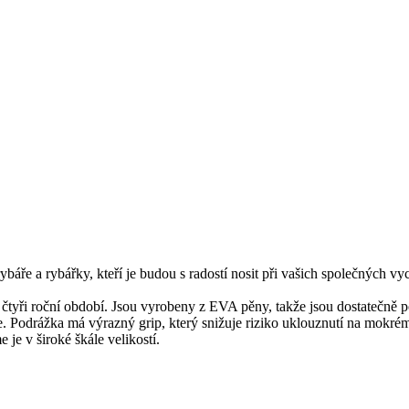
báře a rybářky, kteří je budou s radostí nosit při vašich společných v
čtyři roční období. Jsou vyrobeny z EVA pěny, takže jsou dostatečně po
te. Podrážka má výrazný grip, který snižuje riziko uklouznutí na mokr
je v široké škále velikostí.