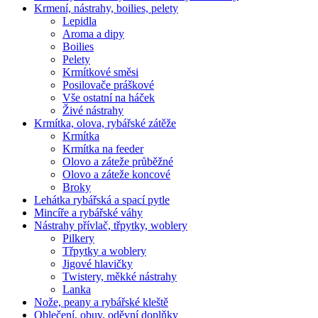
Krmení, nástrahy, boilies, pelety
Lepidla
Aroma a dipy
Boilies
Pelety
Krmítkové směsi
Posilovače práškové
Vše ostatní na háček
Živé nástrahy
Krmítka, olova, rybářské zátěže
Krmítka
Krmítka na feeder
Olovo a záteže průběžné
Olovo a záteže koncové
Broky
Lehátka rybářská a spací pytle
Mincíře a rybářské váhy
Nástrahy přívlač, třpytky, woblery
Pilkery
Třpytky a woblery
Jigové hlavičky
Twistery, měkké nástrahy
Lanka
Nože, peany a rybářské kleště
Oblečení, obuv, oděvní doplňky