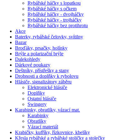
Rybářské háčky s lopatkou
Rybářské háčky s očkem
Rybářské háčky - dvojháčky
Rybářské háčky - trojháčky
Rybářské háčky bez protihrotu
Akce
Baterky, rybářské čelovky, svítilny
Bazar
Broďáky, prsačky, holínky
Brýle a polarizační brýle
Dalekohledy
Dárkové poukazy
Deštníky, přístřešky a stany
Drobnosti a doplňky k rybolovu
Hlásiče, signalizátory záběru
Elektronické hlásiče
Doplňky
Ostatní hlásiče
Swingery
Karabinky, obratlíky, vázací mat.
Karabinky
Obratlíky
Vázací materiál
Krabičky, kufříky, řízkovnice, kbelíky
Křesla rybářské a rybářské stoličky a stolečky