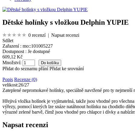
Dětské holínky s vložkou Delphin YUPIE
0 recenzí
|
Napsat recenzi
Sdílet
Zařazení :
mo::101005227
Dostupnost :
Je dostupné
609,12 Kč
Množství:
Přidat do seznamu přání
Přidat ke srovnání
Popis
Recenze (0)
velikost:26/27
Zateplené nepromokavé holínky, speciálně navržené pro ty nejmenší ry
Hřejivá vložka holínek je vyjímatelná, takže jsou vhodné pro všechna 
výřezy, pomocí kterých lze snáze natáhnout holínku na chodidlo dítě
výrazné zelené barvě, čímž jsou vhodné pro chlapce i dívky a nabízíme 
Napsat recenzi