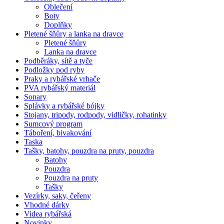
Oblečení
Boty
Doplňky
Pletené šňůry a lanka na dravce
Pletené šňůry
Lanka na dravce
Podběráky, sítě a tyče
Podložky pod ryby
Praky a rybářské vrhače
PVA rybářský materiál
Sonary
Splávky a rybářské bójky
Stojany, tripody, rodpody, vidličky, rohatinky
Sumcový program
Táboření, bivakování
Taska
Tašky, batohy, pouzdra na pruty, pouzdra
Batohy
Pouzdra
Pouzdra na pruty
Tašky
Vezírky, saky, čeřeny
Vhodné dárky
Videa rybářská
Novinky