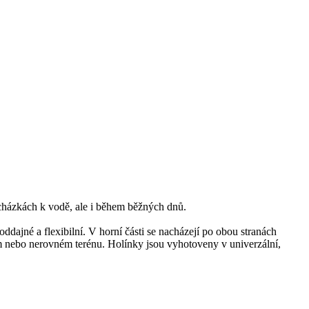
ycházkách k vodě, ale i během běžných dnů.
ddajné a flexibilní. V horní části se nacházejí po obou stranách
ém nebo nerovném terénu. Holínky jsou vyhotoveny v univerzální,