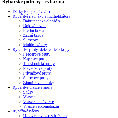
Rybářské potřeby - rybařina
Dárky k objednávkám
Rybářské navijáky a multiplikátory
Baitrunner - volnoběh
Bojová brzda
Přední brzda
Zadní brzda
Sumcové
Multiplikátory
Rybářské pruty, dělené i teleskopy
Feederové pruty
Kaprové pruty
Teleskopické pruty
Plavačkové pruty
Přívlačové pruty
Sumcové pruty
Zimní lov na dírky
Rybářské vlasce a šňůry
Šňůry
Vlasce
Vlasce na návazce
Vlasce velkometrážní
Rybářské háčky
Hotové návazce s háčkem