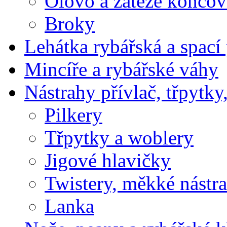
Olovo a záteže koncov
Broky
Lehátka rybářská a spací 
Mincíře a rybářské váhy
Nástrahy přívlač, třpytky
Pilkery
Třpytky a woblery
Jigové hlavičky
Twistery, měkké nástr
Lanka