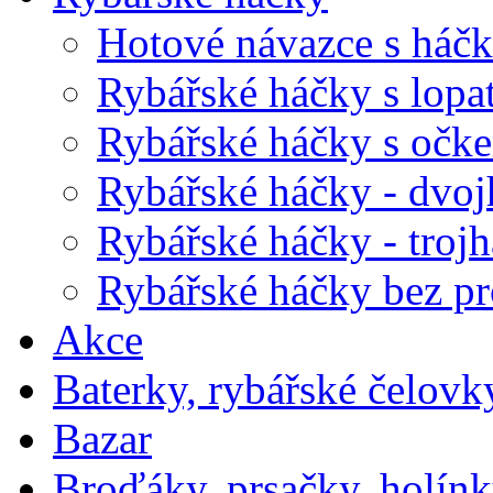
Hotové návazce s háč
Rybářské háčky s lopa
Rybářské háčky s očk
Rybářské háčky - dvo
Rybářské háčky - troj
Rybářské háčky bez pr
Akce
Baterky, rybářské čelovky
Bazar
Broďáky, prsačky, holín