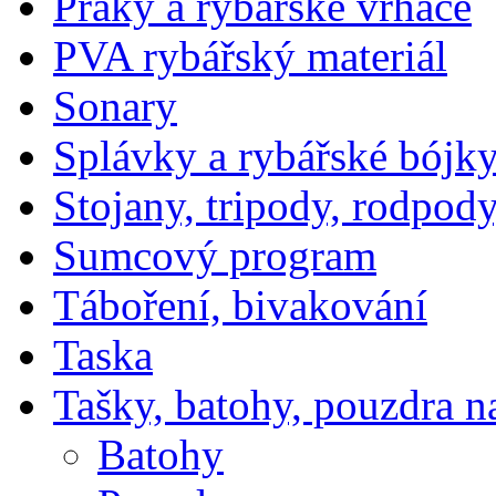
Praky a rybářské vrhače
PVA rybářský materiál
Sonary
Splávky a rybářské bójk
Stojany, tripody, rodpody
Sumcový program
Táboření, bivakování
Taska
Tašky, batohy, pouzdra n
Batohy